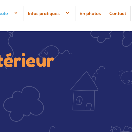
cole
Infos pratiques
En photos
Contact
térieur