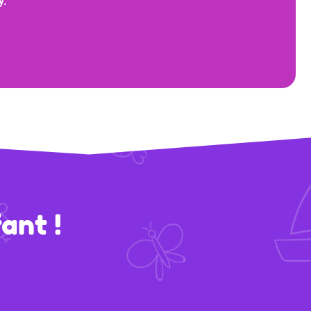
y.
ant !