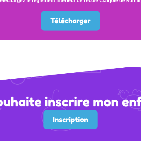
éléchargez le règlement intérieur
de l’école Clairjoie de Rumill
Télécharger
ouhaite inscrire mon enf
Inscription