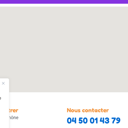
e
contrer
Nous contacter
 l’Aumône
04 50 01 43 79
ly