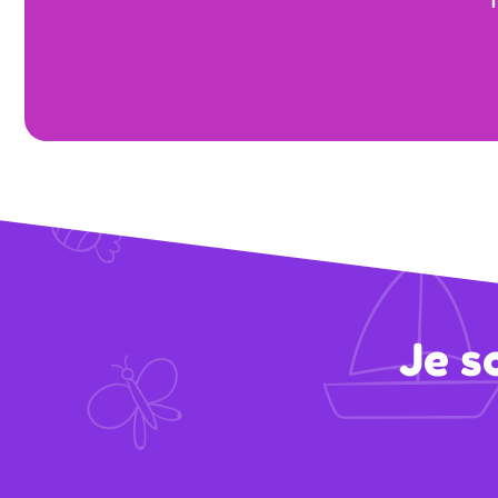
T
Je s